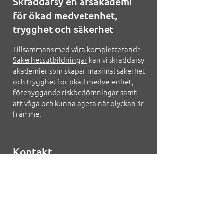
Skräddarsy en årsakademi
för ökad medvetenhet,
trygghet och säkerhet
Tillsammans med våra kompletterande
Säkerhetsutbildningar
kan vi skräddarsy
akademier som skapar maximal säkerhet
och trygghet för ökad medvetenhet,
förebyggande riskbedömningar samt
att våga och kunna agera när olyckan är
framme.
Kontakt
Vid ytterligare information och
bokning, kontakta Robin Johansson:
+46 (0) 736 985 852
alternativt
+46 (0)10 20 70 779