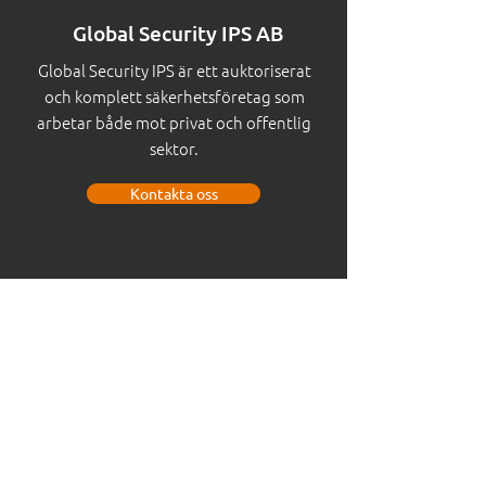
Global Security IPS AB
Global Security IPS är ett auktoriserat
och komplett säkerhetsföretag som
arbetar både mot privat och offentlig
sektor.
Kontakta oss
Info
Köpvillkor
Integritetspolicy
Kvalitet & miljöpolicy