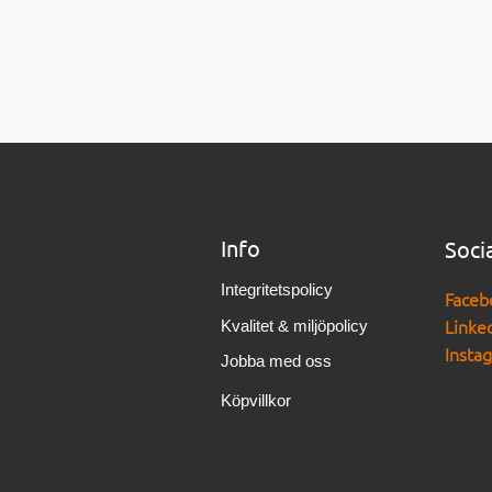
Info
Soci
Integritetspolicy
Faceb
Linke
Kvalitet & miljöpolicy
Insta
Jobba med oss
Köpvillkor