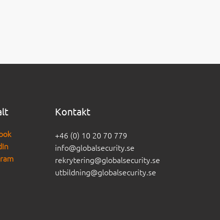
alt
Kontakt
ook
+46 (0) 10 20 70 779
dIn
info@globalsecurity.se
gram
rekrytering@globalsecurity.se
utbildning@globalsecurity.se