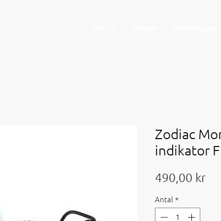
Om oss
Tjänster
Utbildningar
Zodiac Mo
indikator 
Pri
490,00 kr
Antal
*